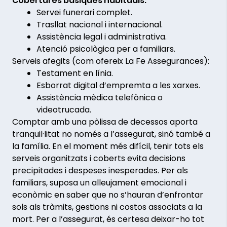
Cobertures bàsiques habituals:
Servei funerari complet.
Trasllat nacional i internacional.
Assistència legal i administrativa.
Atenció psicològica per a familiars.
Serveis afegits (com ofereix La Fe Assegurances):
Testament en línia.
Esborrat digital d’empremta a les xarxes.
Assistència mèdica telefònica o
videotrucada.
Comptar amb una pòlissa de decessos aporta
tranquil·litat no només a l’assegurat, sinó també a
la família. En el moment més difícil, tenir tots els
serveis organitzats i coberts evita decisions
precipitades i despeses inesperades. Per als
familiars, suposa un alleujament emocional i
econòmic en saber que no s’hauran d’enfrontar
sols als tràmits, gestions ni costos associats a la
mort. Per a l’assegurat, és certesa deixar-ho tot