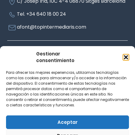
C/ Josep Irla, 10C 4-4 08870 Sitges Barcelona
Tel. +34 640 18 00 24
afont@topintermediaris.com
Avís legal
Gestionar
consentimiento
Política de privadesa
Política de cookies
Para ofrecer las mejores experiencias, utilizamos tecnologías
Accessibilitat
como las cookies para almacenar y/o acceder a la información
del dispositivo. El consentimiento de estas tecnologías nos
permitirá procesar datos como el comportamiento de
navegación o las identificaciones únicas en este sitio. No
consentir o retirar el consentimiento, puede afectar negativamente
a ciertas características y funciones.
Aceptar