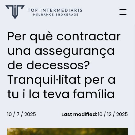
Skip
Per què contractar
to
content
una assegurança
de decessos?
Tranquil·litat per a
tu i la teva família
10 / 7 / 2025
Last modified:
10 / 12 / 2025