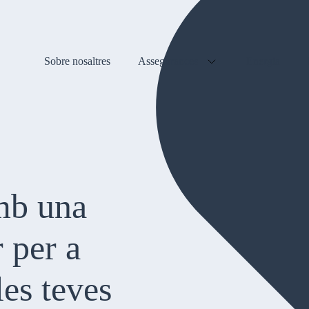
Sobre nosaltres
Assegurances
Energia
mb una
r per a
les teves