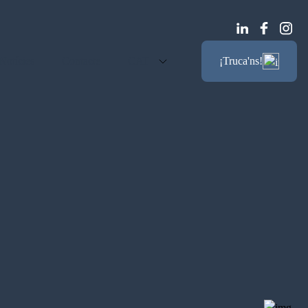
Notícies
Contacte
CAT
¡Truca'ns!