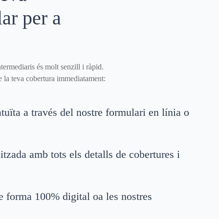
lar per a
ermediaris és molt senzill i ràpid.
e la teva cobertura immediatament:
uïta a través del nostre formulari en línia o
tzada amb tots els detalls de cobertures i
e forma 100% digital oa les nostres
.