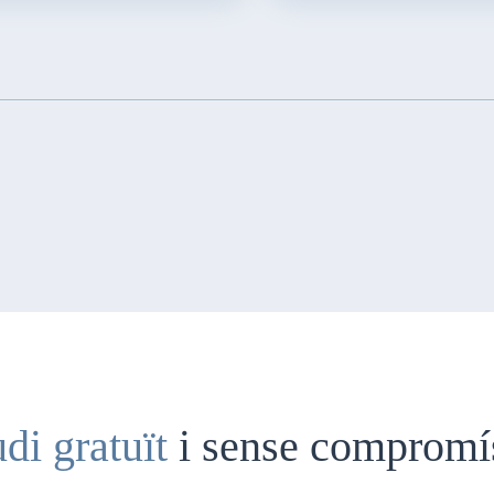
udi gratuït
i sense compromí