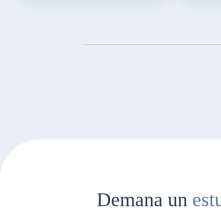
Demana un
est