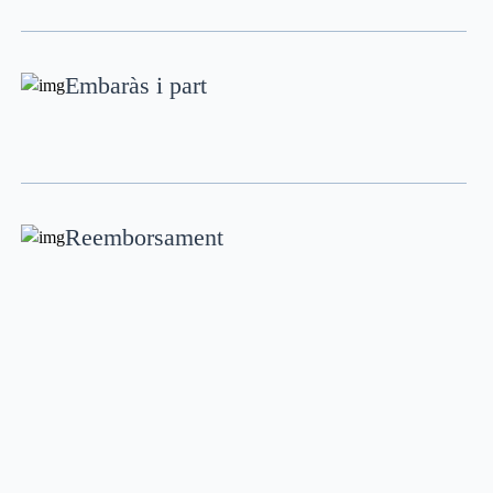
Embaràs i part
Reemborsament