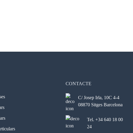
CONTACTE
ses
C/ Josep Irla, 10C 4-4
08870 Sitges Barcelona
ars
ars
Tel. +34 640 18 00
24
ticulars