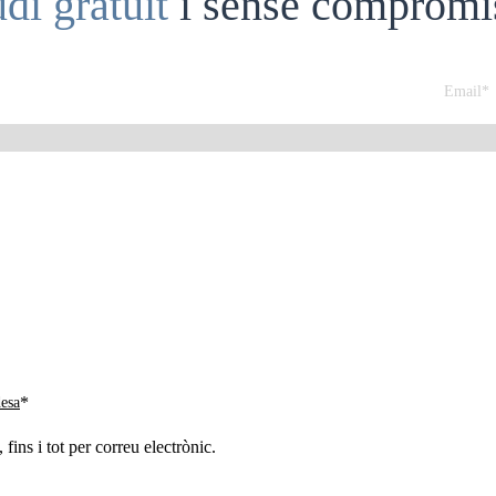
udi gratuït
i sense compromí
*
desa
ins i tot per correu electrònic.