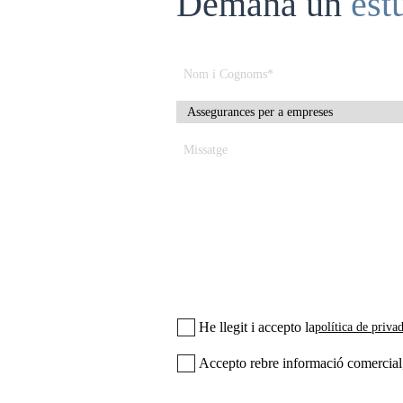
Demana un
est
He llegit i accepto la
política de priva
Accepto rebre informació comercial, f