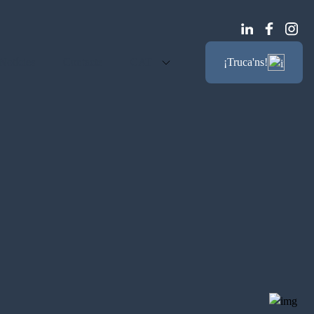
Notícies
Contacte
CAT
¡Truca'ns!