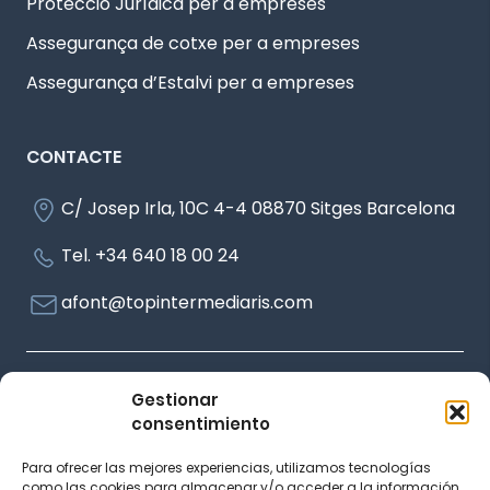
Protecció Jurídica per a empreses
Assegurança de cotxe per a empreses
Assegurança d’Estalvi per a empreses
CONTACTE
C/ Josep Irla, 10C 4-4 08870 Sitges Barcelona
Tel. +34 640 18 00 24
afont@topintermediaris.com
Avís legal
Gestionar
consentimiento
Política de privadesa
Política de cookies
Para ofrecer las mejores experiencias, utilizamos tecnologías
Accessibilitat
como las cookies para almacenar y/o acceder a la información