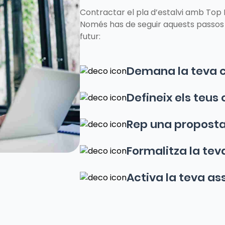
Contractar el pla d’estalvi amb Top I
Només has de seguir aquests passos 
futur:
Demana la teva c
Defineix els teus 
Rep una proposta
Formalitza la teva
Activa la teva a