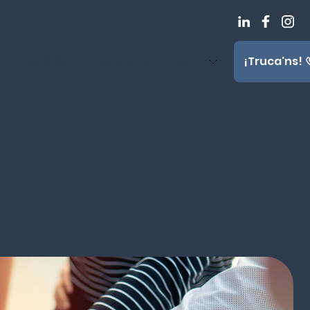
Notícies
Contacte
CAT
¡Truca'ns!