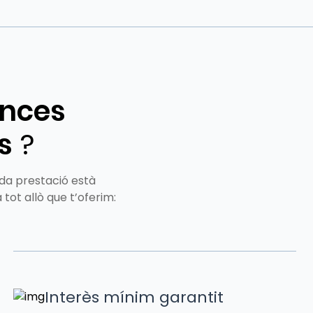
nces
s
?
Cada prestació està
tot allò que t’oferim:
Interès mínim garantit