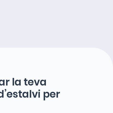
r la teva
’estalvi
per